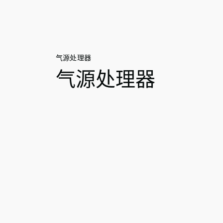
气源处理器
气源处理器