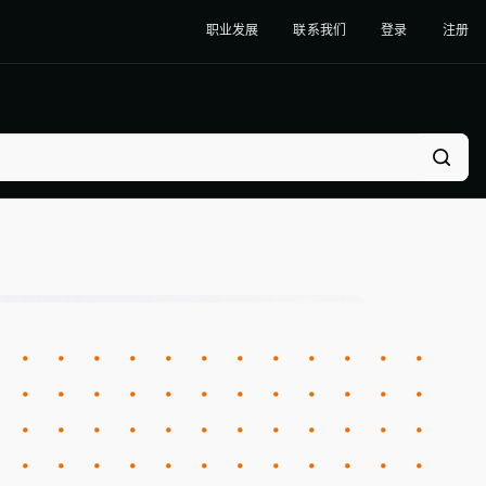
职业发展
联系我们
登录
注册