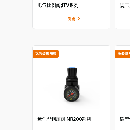
电气比例阀;ITV系列
调压
浏览
迷你型调压阀
微型调
迷你型调压阀;NR200系列
微型